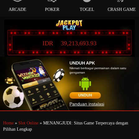
ARCADE
POKER
TOGEL
CRASH GAME
IDR
39,213,693.93
UNDUH APK
Nikmati berbagai permainan dalam satu
gengaman
UNDUH
Panduan instalasi
Home
»
Slot Online
» MENANGJUDI: Situs Game Terpercaya dengan
Pilihan Lengkap