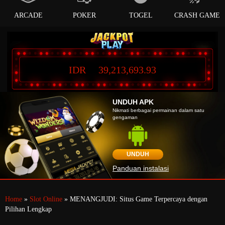
ARCADE
POKER
TOGEL
CRASH GAME
IDR
39,213,693.93
UNDUH APK
Nikmati berbagai permainan dalam satu
gengaman
UNDUH
Panduan instalasi
Home
»
Slot Online
» MENANGJUDI: Situs Game Terpercaya dengan
Pilihan Lengkap