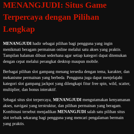
MENANGJUDI: Situs Game
Terpercaya dengan Pilihan
Lengkap
MENANGJUDI
hadir sebagai pilihan bagi pengguna yang ingin
menikmati beragam permainan online melalui satu akses yang praktis.
Tampilan halaman dibuat sederhana agar setiap kategori dapat ditemukan
dengan cepat melalui perangkat desktop maupun mobile.
Berbagai pilihan slot gampang menang tersedia dengan tema, karakter, dan
mekanisme permainan yang berbeda. Pengguna juga dapat menjelajahi
kategori slot gampang jackpot yang dilengkapi fitur free spin, wild, scatter,
multiplier, dan bonus interaktif.
Sebagai situs slot terpercaya,
MENANGJUDI
mengutamakan kenyamanan
akses, navigasi yang terstruktur, dan pilihan permainan yang beragam.
Kombinasi tersebut menjadikan
MENANGJUDI
salah satu pilihan situs
slot terbaik sekarang bagi pengguna yang mencari pengalaman bermain
yang praktis.