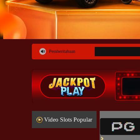
Pemberitahuan
Video Slots Popular