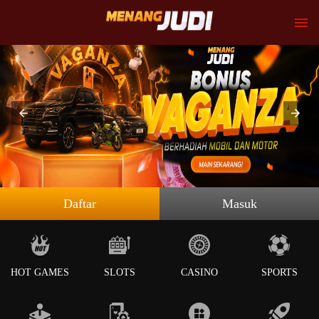
Daftar
Masuk
HOT GAMES
SLOTS
CASINO
SPORTS