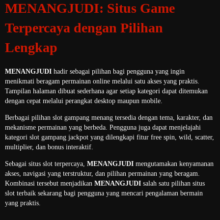
MENANGJUDI: Situs Game
Terpercaya dengan Pilihan
Lengkap
MENANGJUDI
hadir sebagai pilihan bagi pengguna yang ingin
menikmati beragam permainan online melalui satu akses yang praktis.
Tampilan halaman dibuat sederhana agar setiap kategori dapat ditemukan
dengan cepat melalui perangkat desktop maupun mobile.
Berbagai pilihan slot gampang menang tersedia dengan tema, karakter, dan
mekanisme permainan yang berbeda. Pengguna juga dapat menjelajahi
kategori slot gampang jackpot yang dilengkapi fitur free spin, wild, scatter,
multiplier, dan bonus interaktif.
Sebagai situs slot terpercaya,
MENANGJUDI
mengutamakan kenyamanan
akses, navigasi yang terstruktur, dan pilihan permainan yang beragam.
Kombinasi tersebut menjadikan
MENANGJUDI
salah satu pilihan situs
slot terbaik sekarang bagi pengguna yang mencari pengalaman bermain
yang praktis.