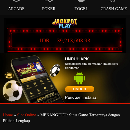
ARCADE
POKER
TOGEL
CRASH GAME
IDR
39,213,693.93
UNDUH APK
Nikmati berbagai permainan dalam satu
gengaman
UNDUH
Panduan instalasi
Home
»
Slot Online
» MENANGJUDI: Situs Game Terpercaya dengan
Pilihan Lengkap