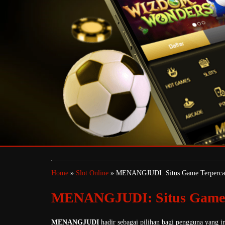
Home
»
Slot Online
» MENANGJUDI: Situs Game Terpercay
MENANGJUDI: Situs Game T
MENANGJUDI
hadir sebagai pilihan bagi pengguna yang i