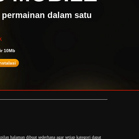
i permainan dalam satu
K
hir 10Mb
nstalasi
ilan halaman dibuat sederhana agar setiap kategori dapat