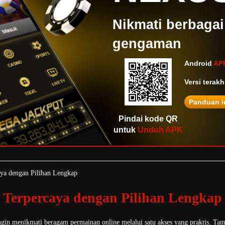
Nikmati berbaga
gengaman
Android
AP
Versi terak
Panduan i
Pindai kode QR
untuk
Unduh APK
a dengan Pilihan Lengkap
erpercaya dengan Pilihan Lengkap
ngin menikmati beragam permainan online melalui satu akses yang praktis. Tamp