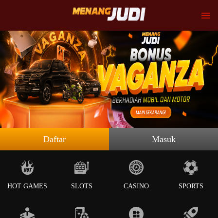
Daftar
Masuk
HOT GAMES
SLOTS
CASINO
SPORTS