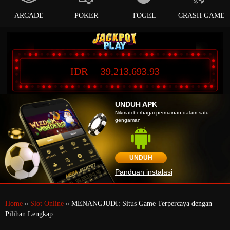
ARCADE
POKER
TOGEL
CRASH GAME
IDR
39,213,693.93
UNDUH APK
Nikmati berbagai permainan dalam satu
gengaman
UNDUH
Panduan instalasi
Home
»
Slot Online
» MENANGJUDI: Situs Game Terpercaya dengan
Pilihan Lengkap