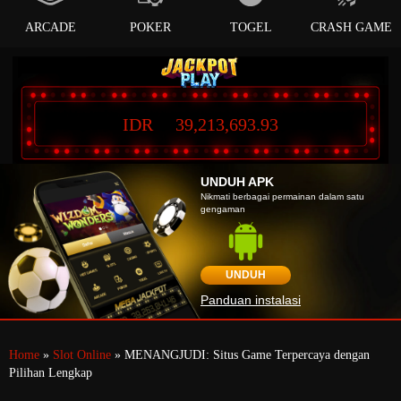
ARCADE
POKER
TOGEL
CRASH GAME
IDR
39,213,693.93
UNDUH APK
Nikmati berbagai permainan dalam satu
gengaman
UNDUH
Panduan instalasi
Home
»
Slot Online
» MENANGJUDI: Situs Game Terpercaya dengan
Pilihan Lengkap