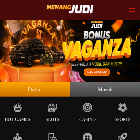
Daftar
Masuk
HOT GAMES
SLOTS
CASINO
SPORTS