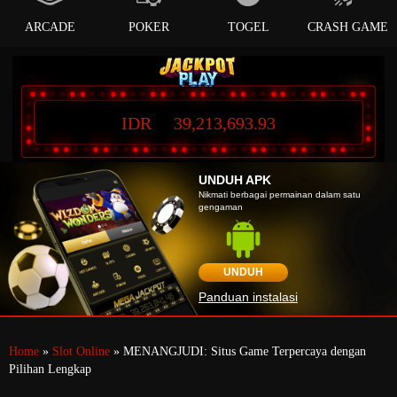
ARCADE
POKER
TOGEL
CRASH GAME
IDR
39,213,693.93
UNDUH APK
Nikmati berbagai permainan dalam satu
gengaman
UNDUH
Panduan instalasi
Home
»
Slot Online
» MENANGJUDI: Situs Game Terpercaya dengan
Pilihan Lengkap