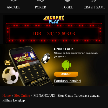
ARCADE
POKER
TOGEL
CRASH GAME
IDR
39,213,693.93
UNDUH APK
Nikmati berbagai permainan dalam satu
gengaman
UNDUH
Panduan instalasi
Home
»
Slot Online
» MENANGJUDI: Situs Game Terpercaya dengan
Pilihan Lengkap