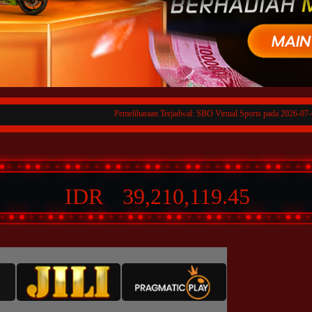
Pemeliharaan Terjadwal: SBO Virtual Sports pada 2026-07-06 dari 11:
IDR
39,210,119.45