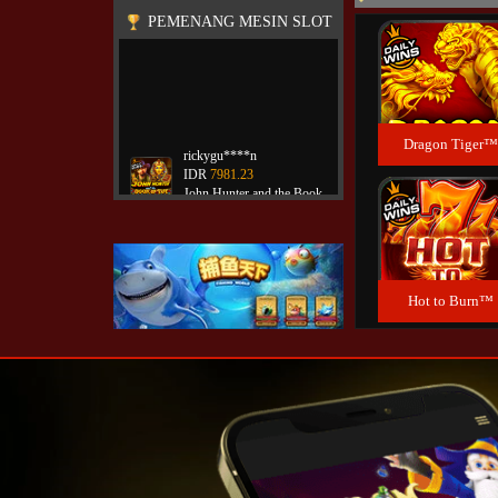
PEMENANG MESIN SLOT
rickygu****n
Dragon Tiger™
IDR
7981.23
John Hunter and the Book
of Tut™
d****y
IDR
7320.48
Sweet Bonanza™
Hot to Burn™