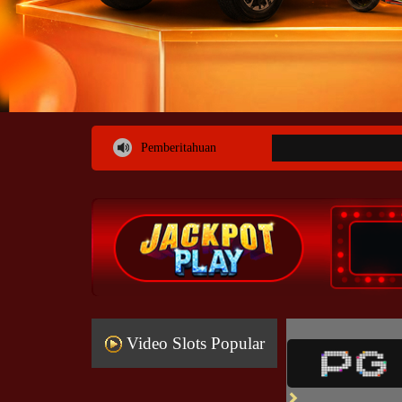
Pemberitahuan
Video Slots Popular