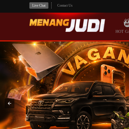
Live Chat
Contact Us
HOT G