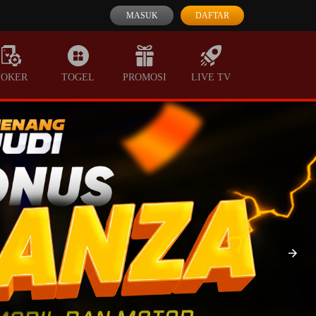
MASUK
DAFTAR
POKER
TOGEL
PROMOSI
LIVE TV