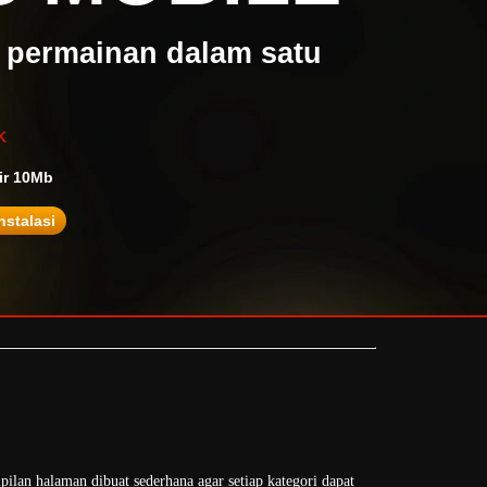
i permainan dalam satu
K
hir 10Mb
nstalasi
ilan halaman dibuat sederhana agar setiap kategori dapat