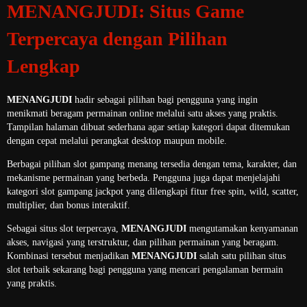
MENANGJUDI: Situs Game
Terpercaya dengan Pilihan
Lengkap
MENANGJUDI
hadir sebagai pilihan bagi pengguna yang ingin
menikmati beragam permainan online melalui satu akses yang praktis.
Tampilan halaman dibuat sederhana agar setiap kategori dapat ditemukan
dengan cepat melalui perangkat desktop maupun mobile.
Berbagai pilihan slot gampang menang tersedia dengan tema, karakter, dan
mekanisme permainan yang berbeda. Pengguna juga dapat menjelajahi
kategori slot gampang jackpot yang dilengkapi fitur free spin, wild, scatter,
multiplier, dan bonus interaktif.
Sebagai situs slot terpercaya,
MENANGJUDI
mengutamakan kenyamanan
akses, navigasi yang terstruktur, dan pilihan permainan yang beragam.
Kombinasi tersebut menjadikan
MENANGJUDI
salah satu pilihan situs
slot terbaik sekarang bagi pengguna yang mencari pengalaman bermain
yang praktis.