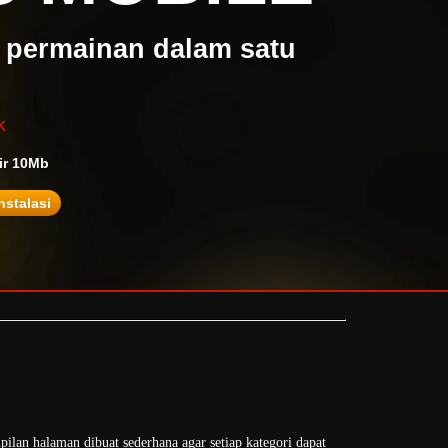
i permainan dalam satu
K
hir 10Mb
nstalasi
ilan halaman dibuat sederhana agar setiap kategori dapat