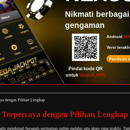
Nikmati berbaga
gengaman
Android
AP
Versi terak
Panduan i
Pindai kode QR
untuk
Unduh APK
a dengan Pilihan Lengkap
erpercaya dengan Pilihan Lengkap
ngin menikmati beragam permainan online melalui satu akses yang praktis. Tamp