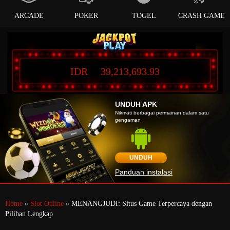
ARCADE
POKER
TOGEL
CRASH GAME
IDR
39,213,693.93
UNDUH APK
Nikmati berbagai permainan dalam satu
gengaman
UNDUH
Panduan instalasi
Home
»
Slot Online
» MENANGJUDI: Situs Game Terpercaya dengan
Pilihan Lengkap