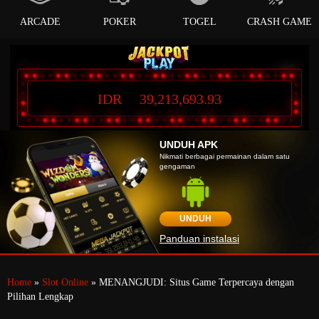
ARCADE
POKER
TOGEL
CRASH GAME
IDR
39,213,693.93
UNDUH APK
Nikmati berbagai permainan dalam satu
gengaman
UNDUH
Panduan instalasi
Home
»
Slot Online
» MENANGJUDI: Situs Game Terpercaya dengan
Pilihan Lengkap